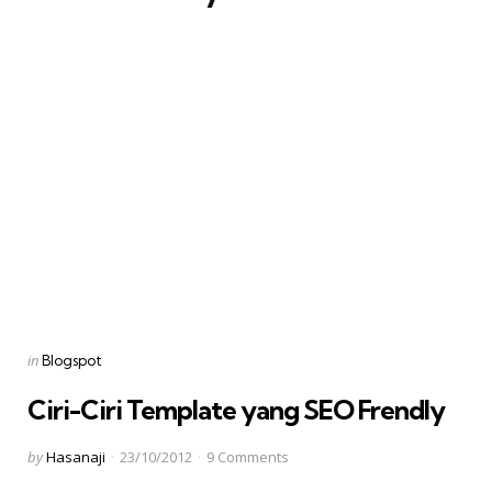
Categories
Posted
in
Blogspot
in
Ciri-Ciri Template yang SEO Frendly
Posted
by
Hasanaji
23/10/2012
9
Comments
by