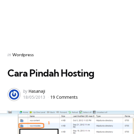
Categories
Posted
in
Wordpress
in
Cara Pindah Hosting
Posted
by
Hasanaji
18/05/2013
19 Comments
by