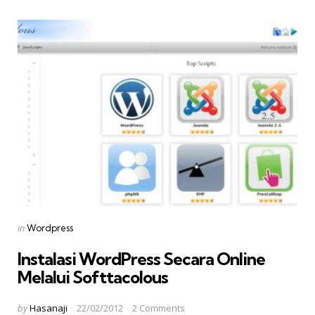
Categories
Posted
in
Wordpress
in
Instalasi WordPress Secara Online
Melalui Softtacolous
Posted
by
Hasanaji
22/02/2012
2
Comments