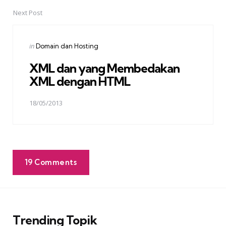
Next Post
Posted
in
Domain dan Hosting
in
XML dan yang Membedakan
XML dengan HTML
18/05/2013
19 Comments
Trending Topik