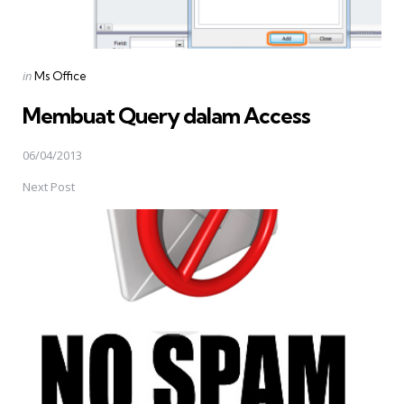
Posted
in
Ms Office
in
Membuat Query dalam Access
06/04/2013
Next Post