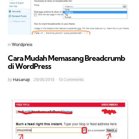
Categories
Posted
in
Wordpress
in
Cara Mudah Memasang Breadcrumb
di WordPress
Posted
by
Hasanaji
29/05/2013
10
Comments
by