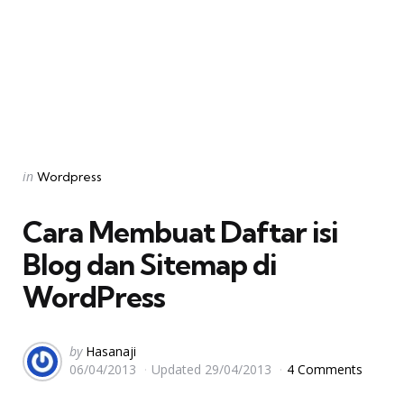
Categories
Posted
in
Wordpress
in
Cara Membuat Daftar isi
Blog dan Sitemap di
WordPress
Posted
by
Hasanaji
06/04/2013
Updated
29/04/2013
4 Comments
by