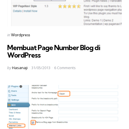
Categories
Posted
in
Wordpress
in
Membuat Page Number Blog di
WordPress
Posted
by
Hasanaji
31/05/2013
6
Comments
by