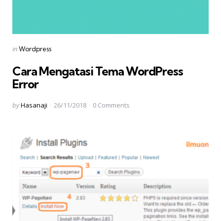
Categories
Posted
in
Wordpress
in
Cara Mengatasi Tema WordPress
Error
Posted
by
Hasanaji
26/11/2018
0
Comments
by