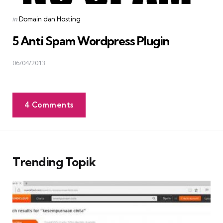
Posted
in
Domain dan Hosting
in
5 Anti Spam Wordpress Plugin
06/04/2013
4 Comments
Trending Topik