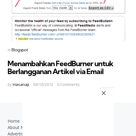
Categories
Posted
in
Blogspot
in
Menambahkan FeedBurner untuk
Berlangganan Artikel via Email
Posted
by
Hasanaji
09/10/2012
0
Comments
by
Home
TOS
About Me
Contact Us
Advertisement