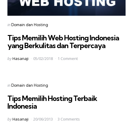
Categories
Posted
in
Domain dan Hosting
in
Tips Memilih Web Hosting Indonesia
yang Berkulitas dan Terpercaya
Posted
by
Hasanaji
05/02/2018
1 Comment
by
Categories
Posted
in
Domain dan Hosting
in
Tips Memilih Hosting Terbaik
Indonesia
Posted
by
Hasanaji
20/06/2013
3 Comments
by