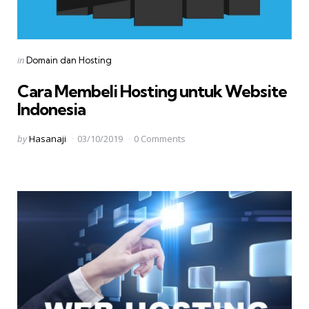
Categories
Posted
in
Domain dan Hosting
in
Cara Membeli Hosting untuk Website
Indonesia
Posted
by
Hasanaji
03/10/2019
0 Comments
by