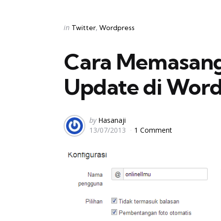
Categories
Posted
in
Twitter
Wordpress
in
Cara Memasang
Update di Word
Posted
by
Hasanaji
13/07/2013
1 Comment
by