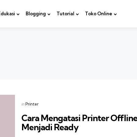
Edukasi
Blogging
Tutorial
Toko Online
Categories
Posted
in
Printer
in
Cara Mengatasi Printer Offlin
Menjadi Ready