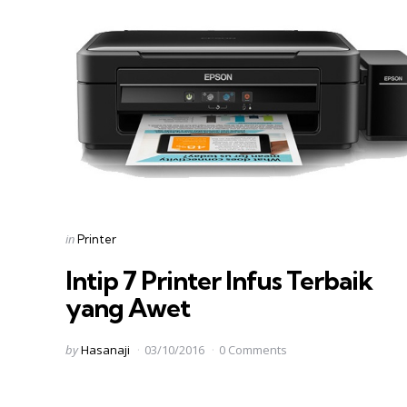
Categories
Posted
in
Printer
in
Intip 7 Printer Infus Terbaik
yang Awet
Posted
by
Hasanaji
03/10/2016
0 Comments
by