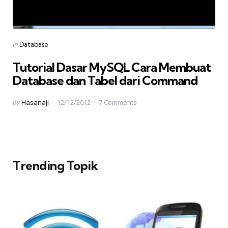
Categories
Posted
in
Database
in
Tutorial Dasar MySQL Cara Membuat
Database dan Tabel dari Command
Posted
by
Hasanaji
12/12/2012
7 Comments
by
Trending Topik